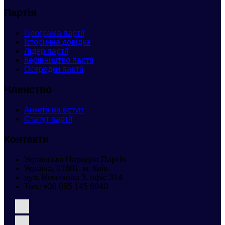
Партія
Програма партії
Історична довідка
Лідер партії
Керівництво партії
Осередки партії
Членство
Анкета
на вступ
Статут партії
Контакти
Українська Народна Партія
Україна, 01601, м. Київ
вул. Мечнікова 3, офіс 314
Тел.:
+38 095 145 6940