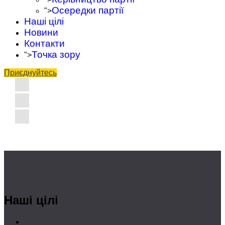
Осередки партії
">
Наші цілі
Новини
Контакти
Точка зору
">
Приєднуйтесь
Наші цілі