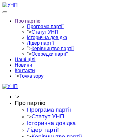
Про партію
Програма партії
">
Статут УНП
Історична довідка
Лідер партії
">
Керівництво партії
">
Осередки партії
Наші цілі
Новини
Контакти
">
Точка зору
">
Про партію
Програма партії
Статут УНП
">
Історична довідка
Лідер партії
Керівництво партії
">