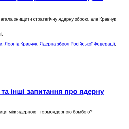
гала знищити стратегічну ядерну зброю, але Кравчук
і.
и
,
Леонід Кравчук
,
Ядерна зброя Російської Федерації
,
 та інші запитання про ядерну
ниця
між ядерною і термоядерною бомбою?