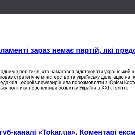
ламенті зараз немає партій, які пре
 одним з політиків, хто намагався відстоювати український 
ював стратегічне міністерство та українську делегацію
на п
едакція Leopolis.newsвирішила
порозмовляти з Юрієм Косте
ьку політику, перспективи розвитку України в ХХІ столітті.
уб-каналі «Tokar.ua». Коментарі екс