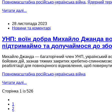
Повномасштабна російсько-українська війна
,
Ядерний тер
Читати далі...
28 листопада 2023
Новини та коментарі
УНП: воїн добра Михайло Джанда вою
підтримаймо та долучаймося до збо
Михайло
Джанда —
багаторічний член УНП, український в
бойових дій, зазнав тяжких закритих хребетно-спинномозк
реабілітації для повноцінного відновлення, щоб повернут
Повномасштабна російсько-українська війна
Читати далі...
Сторінка 1 із 526
1
2