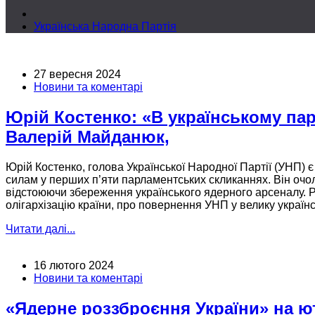
Українська Народна Партія
27 вересня 2024
Новини та коментарі
Юрій Костенко: «В українському пар
Валерій Майданюк,
Юрій Костенко, голова Української Народної Партії (УНП) є
силам
у перших
п’яти парламентських скликаннях. Він очол
відстоюючи збереження українського ядерного арсеналу.
Р
олігархізацію країни, про повернення УНП
у велику
українс
Читати далі...
16 лютого 2024
Новини та коментарі
«Ядерне роззброєння України» на ют