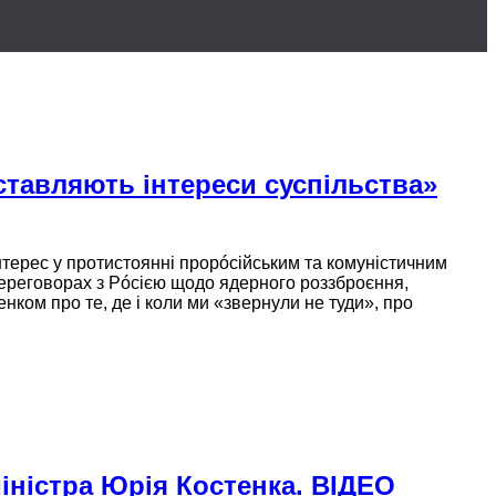
дставляють інтереси суспільства»
інтерес
у протистоянні
прорóсійським та комуністичним
ереговорах
з Рóсією щодо ядерного роззброєння,
нком про те, де і коли ми «звернули
не туди»,
про
міністра Юрія Костенка. ВІДЕО