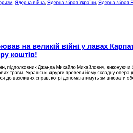
оризм
,
Ядерна війна
,
Ядерна зброя України
,
Ядерна зброя Р
вав на великій війні у лавах Карпат
ру коштів!
оїн, підполковник Джанда Михайло Михайлович, виконуючи б
ових травм. Українські хірурги провели йому складну опера
ися
до важливих
справ, котрі допомагатимуть зміцнювати об