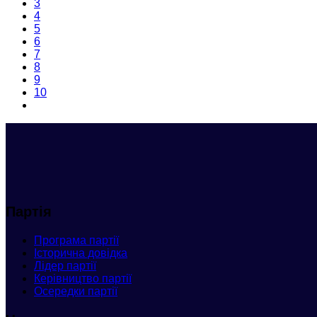
3
4
5
6
7
8
9
10
Партія
Програма партії
Історична довідка
Лідер партії
Керівництво партії
Осередки партії