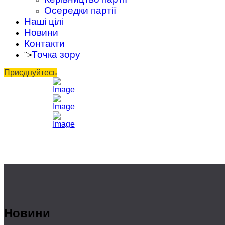
Осередки партії
Наші цілі
Новини
Контакти
Точка зору
">
Приєднуйтесь
Новини