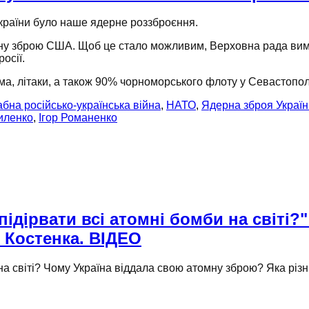
країни було
наше ядерне роззброєння.
ну зброю США.
Щоб це
стало можливим, Верховна рада вима
росії.
ма, літаки,
а також
90% чорноморського флоту
у Севастопол
на російсько-українська війна
,
НАТО
,
Ядерна зброя Україн
иленко
,
Ігор Романенко
ідірвати всі атомні бомби на світі?"
 Костенка. ВІДЕО
на світі?
Чому Україна
віддала свою атомну зброю?
Яка різ