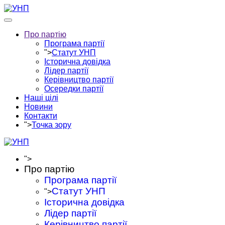
Про партію
Програма партії
">
Статут УНП
Історична довідка
Лідер партії
Керівництво партії
Осередки партії
Наші цілі
Новини
Контакти
">
Точка зору
">
Про партію
Програма партії
Статут УНП
">
Історична довідка
Лідер партії
Керівництво партії