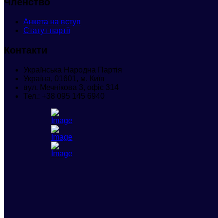
Членство
Анкета
на вступ
Статут партії
Контакти
Українська Народна Партія
Україна, 01601, м. Київ
вул. Мечнікова 3, офіс 314
Тел.:
+38 095 145 6940