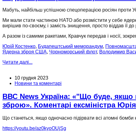
Мабуть, найбільш успішною спецоперацією росіян проти
У
Ми мали стати частиною НАТО або розмістити
у себе
ядер
вирішив
по-своєму,
і замість знищення, просто віддав її
до 
А разом із самими ракетами, Кравчук передав і носії, зокре
Юрій Костенко
,
Будапештський меморандум
,
Повномасштаб
Ядерна зброя США
,
Чорноморський флот
,
Володимир Вас
Читати далі...
10 грудня 2023
Новини та коментарі
ВВС News Україна: «"Що буде, якщо п
зброю». Коментарі ексміністра Юрія
Що станеться, якщо одночасно підірвати всі атомні бомби 
https://youtu.be/az0kyoOUjSg