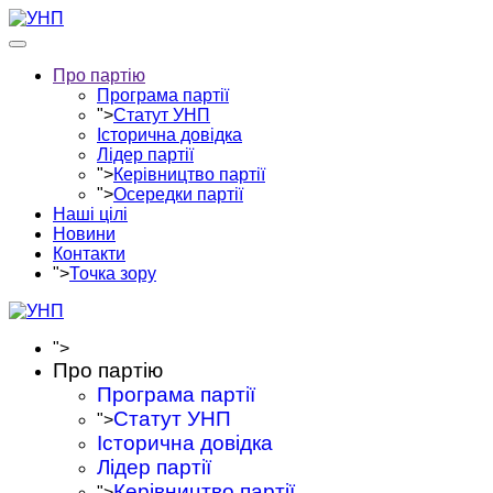
Про партію
Програма партії
">
Статут УНП
Історична довідка
Лідер партії
">
Керівництво партії
">
Осередки партії
Наші цілі
Новини
Контакти
">
Точка зору
">
Про партію
Програма партії
Статут УНП
">
Історична довідка
Лідер партії
Керівництво партії
">