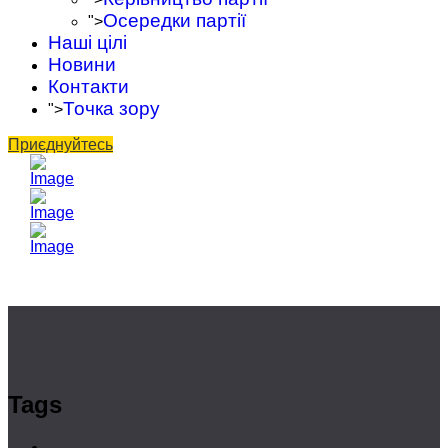
Осередки партії
">
Наші цілі
Новини
Контакти
Точка зору
">
Приєднуйтесь
Tags