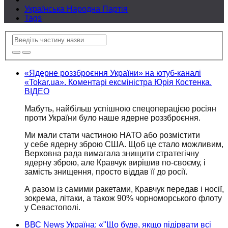
Українська Народна Партія
Tags
«Ядерне роззброєння України» на ютуб-каналі
«Tokar.ua». Коментарі ексміністра Юрія Костенка.
ВІДЕО
Мабуть, найбільш успішною спецоперацією росіян
проти
України було
наше ядерне роззброєння.
Ми мали стати частиною НАТО або розмістити
у себе
ядерну зброю США.
Щоб це
стало можливим,
Верховна рада вимагала знищити стратегічну
ядерну зброю, але Кравчук вирішив
по-своєму,
і
замість знищення, просто віддав її
до росії.
А разом із самими ракетами, Кравчук передав і носії,
зокрема, літаки,
а також
90% чорноморського флоту
у Севастополі.
ВВС News Україна: «"Що буде, якщо підірвати всі