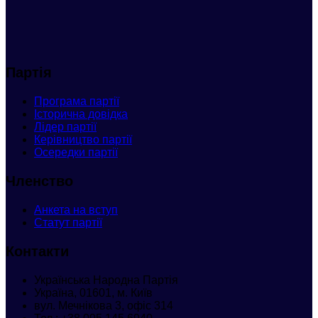
Партія
Програма партії
Історична довідка
Лідер партії
Керівництво партії
Осередки партії
Членство
Анкета
на вступ
Статут партії
Контакти
Українська Народна Партія
Україна, 01601, м. Київ
вул. Мечнікова 3, офіс 314