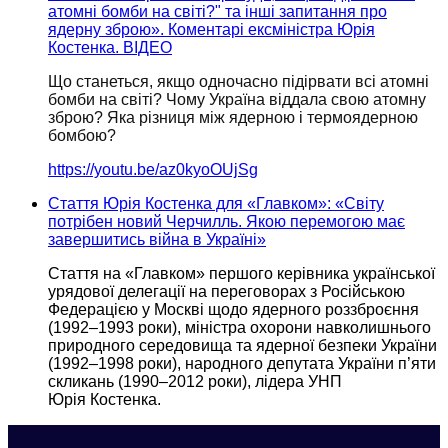
атомні бомби на світі?" та інші запитання про
ядерну зброю». Коментарі ексміністра Юрія
Костенка. ВІДЕО
Що станеться, якщо одночасно підірвати всі атомні
бомби на світі?
Чому Україна
віддала свою атомну
зброю?
Яка різниця
між ядерною і термоядерною
бомбою?
https://youtu.be/az0kyoOUjSg
Стаття Юрія Костенка для «Главком»: «Світу
потрібен новий Черчилль. Якою перемогою має
завершитись війна в Україні»
Стаття на «Главком» першого керівника української
урядової делегації
на переговорах
з Російською
Федерацією
у Москві
щодо ядерного роззброєння
(1992–1993 роки),
міністра охорони навколишнього
природного середовища та ядерної безпеки України
(1992–1998 роки),
народного депутата України п’яти
скликань (1990–2012 роки), лідера УНП
Юрія Костенка.