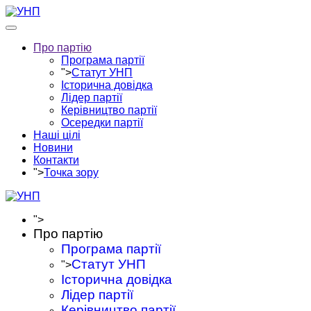
Про партію
Програма партії
">
Статут УНП
Історична довідка
Лідер партії
Керівництво партії
Осередки партії
Наші цілі
Новини
Контакти
">
Точка зору
">
Про партію
Програма партії
Статут УНП
">
Історична довідка
Лідер партії
Керівництво партії