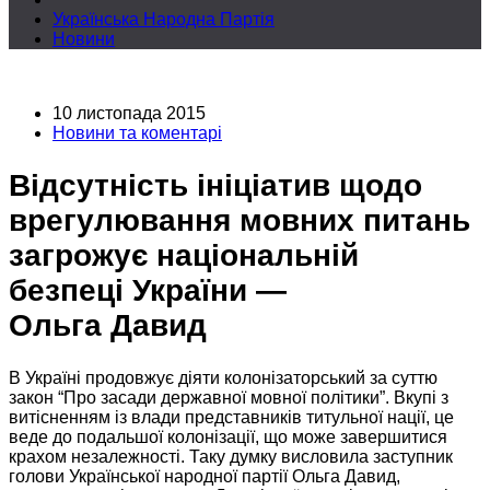
Українська Народна Партія
Новини
10 листопада 2015
Новини та коментарі
Відсутність ініціатив щодо
врегулювання мовних питань
загрожує національній
безпеці України —
Ольга Давид
В Україні продовжує діяти колонізаторський
за суттю
закон “Про засади державної мовної політики”. Вкупі з
витісненням із влади
представників титульної
нації, це
веде
до подальшої
колонізації, що може завершитися
крахом незалежності.
Таку думку
висловила заступник
голови Української народної партії Ольга Давид,