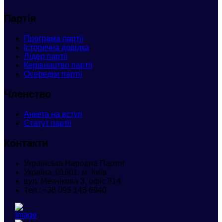
Партія
Програма партії
Історична довідка
Лідер партії
Керівництво партії
Осередки партії
Членство
Анкета
на вступ
Статут партії
Контакти
Українська Народна Партія
Україна, 01601, м. Київ
вул. Мечнікова 3, офіс 314
Тел.:
+38 095 145 6940