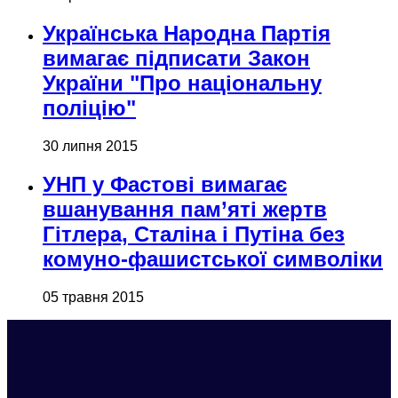
Українська Народна Партія
вимагає підписати Закон
України "Про національну
поліцію"
30 липня 2015
УНП у Фастові вимагає
вшанування пам’яті жертв
Гітлера, Сталіна і Путіна без
комуно-фашистської символіки
05 травня 2015