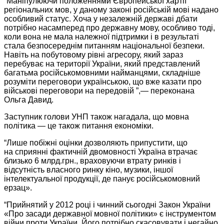
“Маніпулюючи положеннями Європейської хартії
регіональних мов,
у даному
законі російській мові надано
особливий статус.
Хоча у незалежній
державі дбати
потрібно насамперед про державну мову, особливо тоді,
коли вона
не мала
належної підтримки і
в результаті
стала безпосереднім питанням національної безпеки.
Навіть
на побутовому
рівні агресору, який зараз
перебуває
на території
України, який представлений
багатьма російськомовними найманцями, складніше
розуміти переговори українською, що вже казати про
військові переговори
на передовій
”,—
переконана
Ольга Давид.
Заступник голови УНП також нагадала, що мовна
політика — це також питання економіки.
“Лише побіжні оцінки дозволяють припустити, що
на сприянні
фактичній двомовності
Україна втрачає
близько
6 млрд.грн.,
враховуючи втрату ринків і
відсутність власного ринку кіно, музики, іншої
інтелектуальної продукції, де панує російськомовний
ерзац».
“Прийнятий у
2012 році
і чинний сьогодні Закон України
«Про засади державної мовної політики» є інструментом
війни проти України.
Його потрібно
скасовувати і негайно