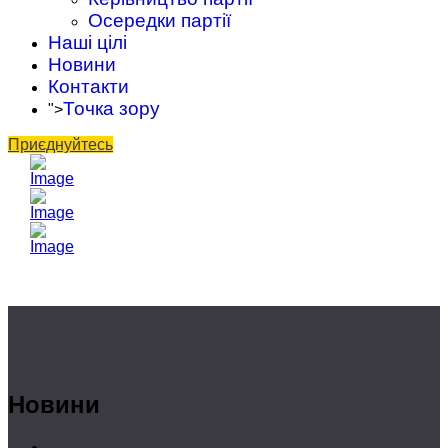
Осередки партії
Наші цілі
Новини
Контакти
Точка зору
">
Приєднуйтесь
Новини