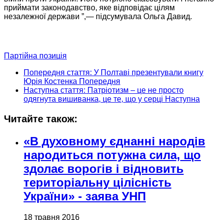
приймати законодавство, яке відповідає цілям
незалежної держави
”,—
підсумувала
Ольга Давид.
Партійна позиція
Попередня стаття: У Полтаві презентували книгу
Юрія Костенка
Попередня
Наступна стаття: Патріотизм – це не просто
одягнута вишиванка, це те, що у серці
Наступна
Читайте також:
«В духовному єднанні народів
народиться потужна сила, що
здолає ворогів і відновить
територіальну цілісність
України» - заява УНП
18 травня 2016