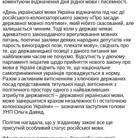
коментуючи відзначення Дня рідної мови і писемності.
«День української мови Україна відзначила під час дії
російського-колонізаторського
закону «Про засади
державної мовної політики», який нібито скасований, але
залишається чинним. Тоді коли
у державі
немає
адекватного законодавчого врегулювання мовних
питань, поетичні заклики деяких народних депутатів «як
парость виноградної лози, плекати мову», свідчать про
те, що державницької позиції з даного питання ми
найближчим часом
не почуємо.
Відсутність у діючому
парламенті ініціатив щодо прийняття нового закону про
мови
в Україні
свідчить про те, що національне
самоприниження
українців проваджується
в норму.
Разом з активним витісненням з ключових державних
посад
представників титульної
нації, витіснення з
політичного простору одного з найважливіших
атрибутів державності
– державної української мови,
може завершитися крахом незалежності і остаточною
колонізацією
України» —
зазначила заступник голови
УНП
Ольга Давид.
Політик нагадала, що
у згаданому
законі все ще
присутній особливий статус російської мови.