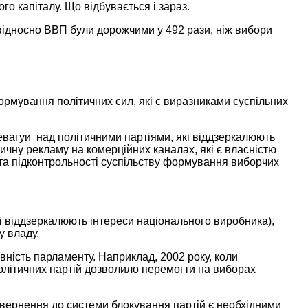
ого капіталу.
Що відбувається
і зараз.
ідносно ВВП були дорожчими у
492 рази,
ніж вибори
рмування політичних сил, які є виразниками суспільних
евагуи над політичними партіями, які віддзеркалюють
тичну рекламу
на комерційних
каналах, які є власністю
та підконтрольності суспільству формування виборчих
і віддзеркалюють інтереси національного виробника),
у владу.
ивність парламенту. Наприклад,
2002 року,
коли
політичних партій дозволило перемогти
на виборах
повернення
до системи
блокування партій є необхідними