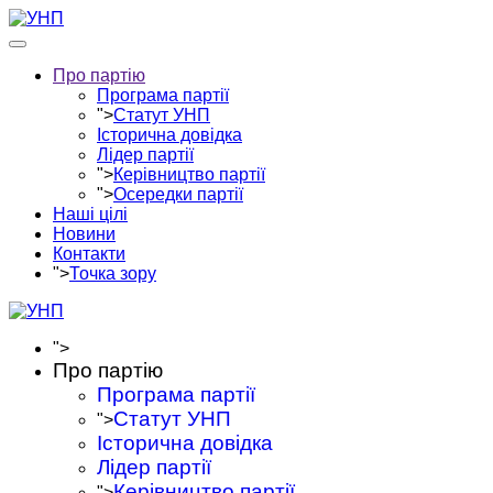
Про партію
Програма партії
">
Статут УНП
Історична довідка
Лідер партії
">
Керівництво партії
">
Осередки партії
Наші цілі
Новини
Контакти
">
Точка зору
">
Про партію
Програма партії
Статут УНП
">
Історична довідка
Лідер партії
Керівництво партії
">