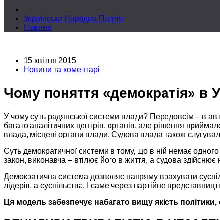
Українська Народна Партія
Новини
15 квітня 2015
Новини та коментарі
Чому поняття «демократія» в Ук
У чому суть радянської системи влади? Передовсім –
в ав
багато аналітичних центрів, органів, але рішення прийма
влада, місцеві органи влади. Судова влада також слугувал
Суть демократичної системи
в тому,
що в ній немає одного
закон, виконавча – втілює його
в життя,
а судова
здійснює 
Демократична система дозволяє напряму врахувати суспільн
лідерів,
а суспільства.
І саме через партійне представницт
Ця модель забезпечує набагато вищу якість політики, е