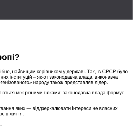
ропі?
сібно, найвищим керівником
у державі.
Так,
в СРСР
було
них інституцій –
як-от законодавча
влада, виконавча
огенізованого» народу також представляв лідер.
ються між різними гілками: законодавча влада формує
нування
яких —
віддзеркалювати інтереси
не власних
лює
в життя.
.