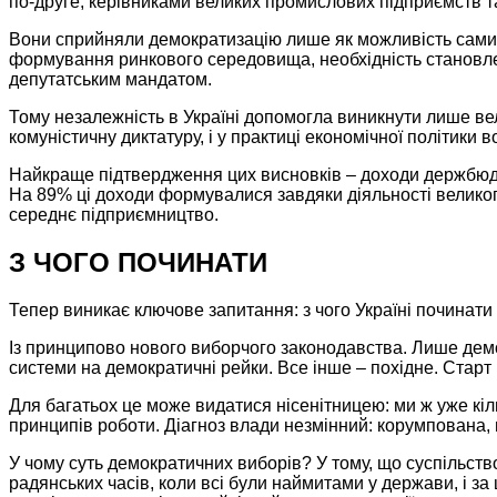
по-друге,
керівниками великих промислових підприємств та
Вони сприйняли демократизацію лише як можливість сами
формування ринкового середовища, необхідність становлен
депутатським мандатом.
Тому незалежність
в Україні
допомогла виникнути лише вел
комуністичну диктатуру, і
у практиці
економічної політики в
Найкраще підтвердження цих висновків – доходи держбюдж
На 89%
ці доходи формувалися завдяки діяльності великог
середнє підприємництво.
З ЧОГО ПОЧИНАТИ
Тепер виникає ключове запитання: з чого Україні починати
Із принципово нового виборчого законодавства.
Лише дем
системи
на демократичні
рейки.
Все інше
– похідне. Старт
Для багатьох це може видатися нісенітницею:
ми ж
уже кі
принципів роботи.
Діагноз влади незмінний: корумпована
У чому суть демократичних виборів?
У тому,
що суспільство
радянських часів, коли всі були наймитами
у держави,
і за