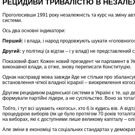
РЕЦИДИВИ ТРИВАЛІСТЮ В НЕЗАЛЕ
Проголосивши
1991 року
незалежність та курс на
зміну ав
системи.
Ось два основні індикатори:
Перший:
і влада, і народ продовжують шукати «головного»
Другий:
у політиці
(а відтак – і
у владі)
не представлений
с
Показовий факт. Кожен новий президент чи парламент
в У
виконавчої влади,
а отже,
знову переписати Конституцію.
Однак насправді мова завжди йде не стільки про збалансув
встановлення чіткої владної ієрархії – виокремлення когос
Другим рецидивом радянської системи
в Україні
є те, що д
формувати партійні лідери, а
не суспільство.
Воно за тота
Тобто, і тут всі шукають «когось»,
хто б
їх кудись вів.
А відт
процедурою виборів (як це було протягом
70 років тоталіт
на виборах,
які є доступними лише великому капіталу – ол
Але зміни
в економіці
та соціальних стандартах
у демокра