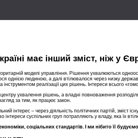
раїні має інший зміст, ніж у Єв
торитарній
моделі управління. Рішення ухвалюються одноо
лося однією людиною,
а далі
втілювалося через низку держав
а інструментом реалізації цих рішень. Інтереси всього «гом
 центру ухвалення рішень,
а владні
повноваження розподіля
нагляд
за тим,
як працює закон.
ий інтерес – через діяльність політичних партій, зміст іс
во інтереси суспільних груп потрапляють
у владу,
яка їх вті
кономіки, соціальних стандартів. І ми нібито її будуємо