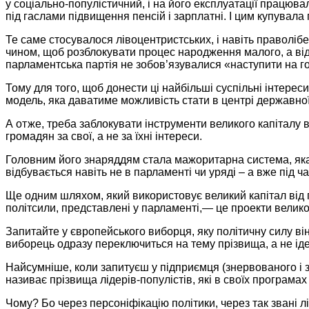
у соціально-популістичний,
і
на його
експлуатації працювал
під гаслами підвищення пенсій і зарплатні. І цим купувала
Те саме стосувалося лівоцентристських, і навіть праволіб
чином, щоб розблокувати процес народження малого, а від
парламентська партія
не зобов’язувалися
«наступити
на г
Тому для того, щоб донести ці найбільші суспільні інтерес
модель, яка даватиме можливість стати
в центрі
державної 
А отже, треба заблокувати інструменти великого капіталу
в
громадян
за свої,
а не за їхні інтереси.
Головним його знаряддям стала мажоритарна система, я
відбувається навіть не
в парламенті
чи уряді –
а вже
під ч
Ще одним шляхом, який використовує великий капітал від п
політсили, представлені
у парламенті,—
це проекти великог
Запитайте у європейського виборця, яку політичну силу він п
виборець одразу переключиться
на тему
прізвища, а не іде
Найсумніше, коли запитуєш у підприємця (знервованого і 
називає прізвища
лідерів-популістів,
які
в своїх
програмах 
Чому?
Бо через
персоніфікацію політики, через так звані 