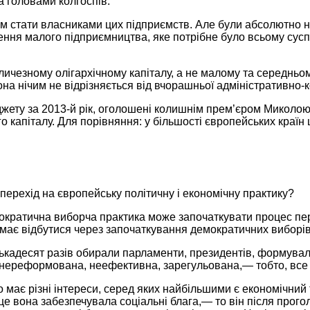
 головами колгоспів.
м стати власниками цих підприємств.
Але були
абсолютно
н
ня малого підприємництва, яке потрібне було всьому суспі
ичезному олігархічному капіталу, а
не малому
та середньом
она нічим не відрізняється від вчорашньої адміністративно
ету за 2013-й рік, оголошені колишнім прем’єром Миколою
о капіталу.
Для порівняння:
у більшості європейських країн 
 перехід на європейську політичну і економічну практику?
ократична
виборча практика може започаткувати процес пере
 має відбутися через започаткування демократичних виборі
лькадесят
разів обирали
парламенти, президентів, формувал
, нереформована, неефективна,
зарегульована,—
тобто, все
 має різні інтереси, серед яких найбільшими є економічний
 це вона забезпечувала соціальні
блага,—
то він після прог