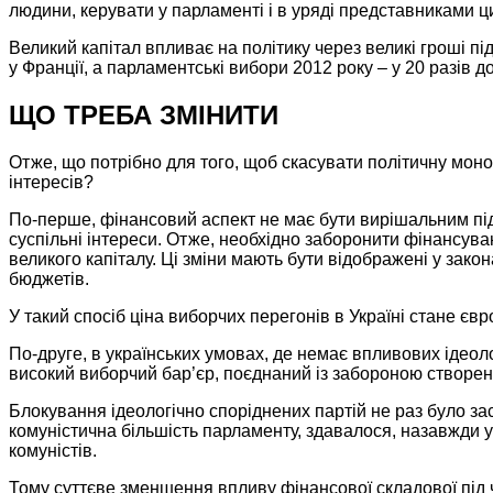
людини, керувати
у парламенті
і
в уряді
представниками цих
Великий капітал впливає
на політику
через великі гроші пі
у Франції,
а парламентські
вибори
2012 року
– у
20 разів д
ЩО ТРЕБА ЗМІНИТИ
Отже, що потрібно для того, щоб скасувати політичну мон
інтересів?
По-перше,
фінансовий аспект не має бути вирішальним під
суспільні інтереси. Отже, необхідно заборонити фінансув
великого капіталу. Ці
зміни мають
бути відображені
у закон
бюджетів.
У такий спосіб
ціна виборчих
перегонів
в Україні
стане євр
По-друге,
в українських
умовах, де немає впливових ідеоло
високий виборчий бар’єр, поєднаний із забороною створен
Блокування ідеологічно споріднених партій
не раз
було за
комуністична більшість парламенту, здавалося, назавжди 
комуністів.
Тому суттєве зменшення впливу фінансової складової під