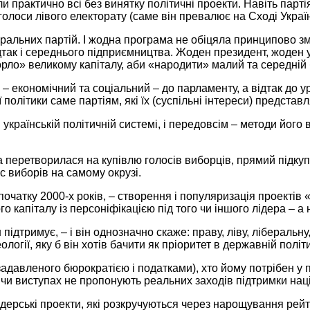
и практично всі без винятку політичні проекти. Навіть
парті
 голоси лівого електорату (саме він превалює
на Сході
Україн
еральних партій. І жодна програма не обіцяла принципово з
так і середнього підприємництва. Жоден президент, жоден 
орло»
великому капіталу, аби «народити» малий та середній 
и – економічний та соціальний –
до парламенту,
а відтак
до у
політики саме партіям, які їх (суспільні інтереси) представ
 українській
політичній системі, і передовсім – методи його
ка перетворилася
на купівлю
голосів виборців,
прямий підкуп
ас виборів
на самому
окрузі.
очатку 2000-х років, – створення і
популяризація проектів
«
о капіталу із персоніфікацією під того чи іншого лідера – а 
ідтримує, – і він однозначно скаже: праву, ліву, ліберальну, 
ології,
яку б
він
хотів бачити
як пріоритет
в державній
політи
задавленого бюрократією і податками), хто йому потрібен
у 
чи виступах
не пропонують
реальних заходів підтримки нац
лідерські проекти, які розкручуються через нарощування рей