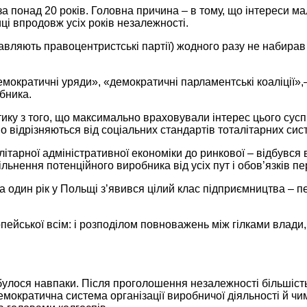
за понад
20 років.
Головна причина –
в тому,
що інтереси ма
ці впродовж усіх
років незалежності.
авляють правоцентристські партії) жодного разу
не набирав
емократичні уряди», «демократичні парламентські
коаліції»
бника.
ику з того, що максимально враховували інтерес цього сус
во відрізняються від соціальних
стандартів тоталітарних
сис
літарної адміністративної економіки
до ринкової
– відбувся 
ьнення потенційного виробника від усіх пут і
обов’язків п
а один
рік
у Польщі
з’явився цілий клас підприємництва – 
опейської всім: і розподілом повноважень між гілками влади
булося навпаки. Після проголошення незалежності більшіст
мократична система організації виробничої діяльності й чим