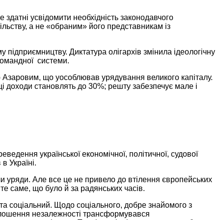
е здатні
усвідомити необхідність законодавчого
льству, а не «обраним» його представникам із
у підприємництву. Диктатура олігархів змінила ідеологічну
-командної системи.
 Азаровим, що уособлював урядування великого капіталу.
ці доходи становлять до 30%; решту забезпечує мале і
ведення української економічної, політичної, судової
в
в Україні.
и уряди.
Але все
це
не привело
до втілення європейських
 те саме, що було й
за радянських
часів.
 та соціальний.
Щодо соціального,
добре знайомого з
олошення незалежності трансформувався