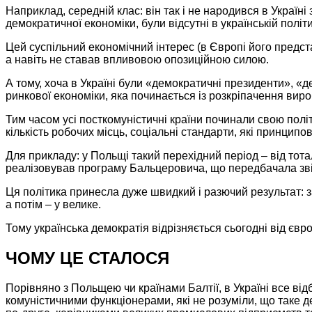
Наприклад, середній клас: він так і
не народився
в Україні
демократичної економіки, були відсутні
в українській
політи
Цей суспільний економічний інтерес (в Європі його предст
а навіть
не ставав
впливовою
опозиційною силою.
А тому, хоча
в Україні
були «демократичні президенти», «д
ринкової економіки, яка починається із розкріпачення виро
Тим часом усі посткомуністичні
країни починали
свою політ
кількість робочих місць, соціальні стандарти, які принципо
Для прикладу:
у Польщі
такий перехідний період – від тота
реалізовував програму Бальцеровича, що передбачала звіл
Ця політика принесла дуже швидкий і разючий результат:
з
а потім
–
у велике.
Тому українська демократія відрізняється сьогодні від євр
ЧОМУ ЦЕ СТАЛОСЯ
Порівняно з Польщею чи країнами Балтії,
в Україні
все від
комуністичними функціонерами, які
не розуміли,
що таке де