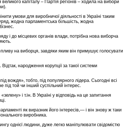
я великого
капіталу –
Партія регіонів
– ходила
на вибори
и).
мінити умови для виробничої діяльності
в Україні
таким
уряд, жодна парламентська більшість, жодна
бізнес.
ряду
і до місцевих
органів влади,
потрібна нова виборча
ляють.
 впливу
на виборця,
завдяки яким він примушує голосувати
. Відтак, народження корупції
за такої
системи
під вождя», тобто, під популярного лідера. Сьогодні всі
не під той чи інший суспільний інтерес.
«зелену» і т.ін.
В Україні
у відповідь на це запитання
ці.
парламенті
як виразник його
інтересів,—
і він
знову ж
таки
іонального виробника.
тингу однієї людини, дуже легко маніпулювати свідомістю