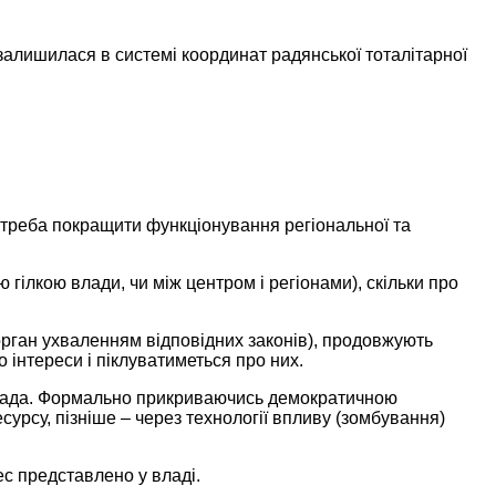
 залишилася
в системі
координат радянської тоталітарної
треба покращити функціонування регіональної та
ілкою влади, чи між центром і регіонами), скільки про
рган ухваленням відповідних законів), продовжують
о інтереси і піклуватиметься
про них.
ада. Формально прикриваючись демократичною
сурсу, пізніше – через технології впливу (зомбування)
рес представлено
у владі.