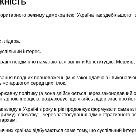
ЖНІСТЬ
торитарного
режиму демократією,
Україна так
здебільшого і
, лідера.
успільний інтерес.
країні
неодмінно намагаються змінити Конституцію. Мовляв, 
ання владних повноважень (між законодавчою і виконавчою г
ь «старшого» серед цих гілок.
ержавну політику
(а вона
здійснюється через законодавчий о
літарною
інерцією, розраховує, що якийсь лідер знає про йог
ак
владу
в Україні
з року в
рік продовжує
формувати сама вл
аризму):
спочатку – через застосування адміністративного ре
ігархам.
тичних
країнах відбуваються саме тому, що суспільний інте