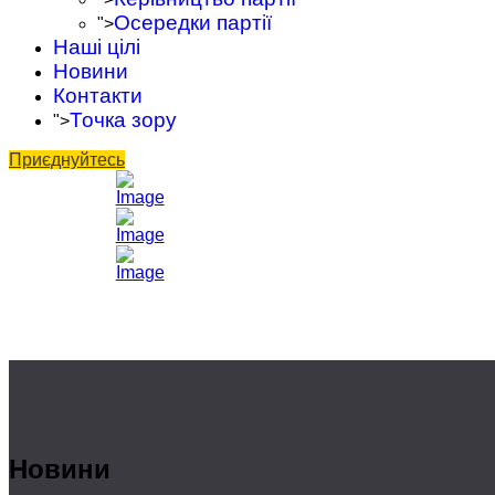
Осередки партії
">
Наші цілі
Новини
Контакти
Точка зору
">
Приєднуйтесь
Новини