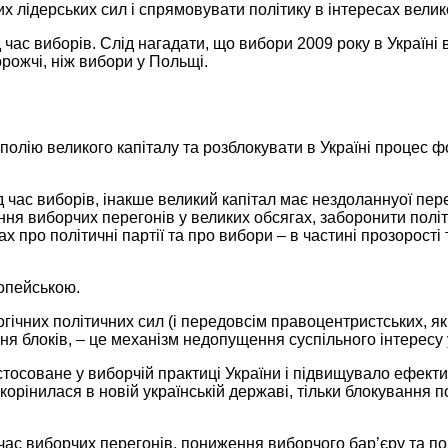
 лідерських сил і спрямовувати політику в інтересах велик
д час виборів. Слід нагадати, що вибори
2009 року
в Україні
в
орожчі,
ніж вибори
у Польщі.
ополію великого капіталу та розблокувати
в Україні
процес фо
 час виборів, інакше великий капітал має нездоланнуої пер
ання виборчих перегонів
у великих
обсягах, заборонити полі
ах
про політичні партії та про вибори –
в частині
прозорості 
опейською.
гічних політичних сил (і передовсім правоцентристських, як
ня блоків, – це механізм недопущення суспільного інтересу
стосоване
у виборчій
практиці України і підвищувало ефект
укорінилася
в новій
українській державі, тільки блокування 
 час виборчих перегонів, пониження виборчого бар’єру та 