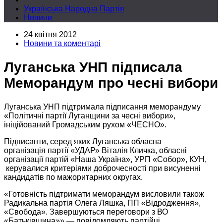
Українська Народна Партія
Новини
24 квітня 2012
Новини та коментарі
Луганська УНП підписала
Меморандум про чесні вибори
Луганська УНП підтримала підписання меморандуму
«Політичні партії Луганщини
за чесні
вибори»,
ініційований Громадським рухом «ЧЕСНО».
Підписанти, серед яких Луганська обласна
організація партії
«УДАР»
Віталія Кличка,
обласні
організації партій «Наша Україна», УРП «Собор», КУН,
керувалися критеріями доброчесності при висуненні
кандидатів по мажоритарних округах.
«Готовність підтримати меморандум висловили також
Радикальна
партія Олега
Ляшка, ПП «Відродження»,
«Свобода». Завершуються переговори з ВО
«Батьківщина»»,—
повідомляють партійці.