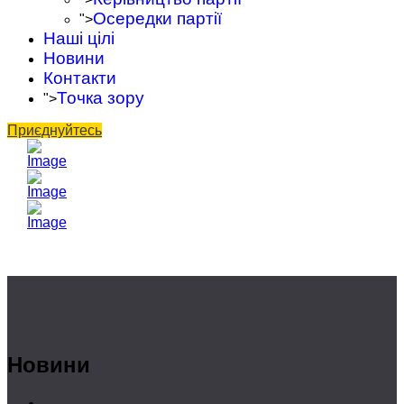
Осередки партії
">
Наші цілі
Новини
Контакти
Точка зору
">
Приєднуйтесь
Новини