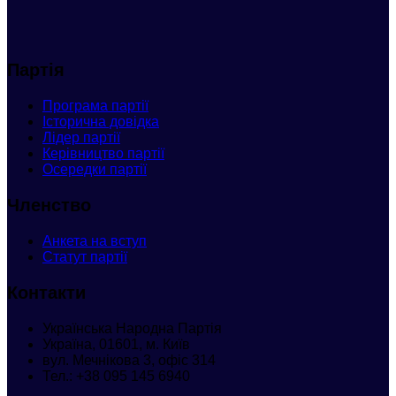
Партія
Програма партії
Історична довідка
Лідер партії
Керівництво партії
Осередки партії
Членство
Анкета
на вступ
Статут партії
Контакти
Українська Народна Партія
Україна, 01601, м. Київ
вул. Мечнікова 3, офіс 314
Тел.:
+38 095 145 6940