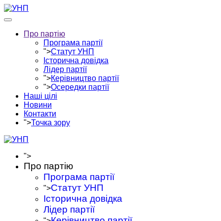
Про партію
Програма партії
">
Статут УНП
Історична довідка
Лідер партії
">
Керівництво партії
">
Осередки партії
Наші цілі
Новини
Контакти
">
Точка зору
">
Про партію
Програма партії
Статут УНП
">
Історична довідка
Лідер партії
Керівництво партії
">