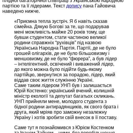
плідної багаторічної співпраці з Українською народною
партією та її лідерами. Текст
допису
пана Гайовича
наведено нижче.
«Приємна тепла зустріч.
Я б
навіть сказав
сімейна. Дякую Богові за те, що подарував
мені можливість майже
20 років тому,
ще
бувши студентом, стати частиною великої
родини справжніх “рухівців” під назвою
Українська Народна Партія. Партії, де
не було
грошей олігархів, де
не було
більшовизму і
меншовизму, де
не було
“фюрера”,
а був
лідер
– інтелігентний, освічений і виважений лідер,
до якого
можна було підійти
будь-якому
партійцю, звернутися
за порадою,
лідер, який
віддав своє життя служінню Україні.
Саме таким
лідером УНП був і залишається
Юрій Костенко: український вчений, колишній
міністр екології та депутат багатьох скликань.
УНП прийняли
мене, молодого студента з
бідної родини антирадянщиків, як свого брата і
друга, який мріяв про заможну незалежну
Україну і
хотів зробити
свій внесок в її поставу.
Саме тут
я познайомився
з Юрієм Костенком
та Іваном Зайцем – цими, без перебільшення,