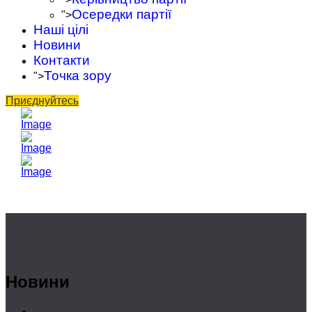
Осередки партії
">
Наші цілі
Новини
Контакти
Точка зору
">
Приєднуйтесь
Новини