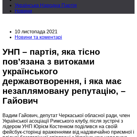
Українська Народна Партія
Новини
10 листопада 2021
Новини та коментарі
УНП – партія, яка тісно
пов’язана з витоками
українського
державотворення, і яка має
незаплямовану репутацію, –
Гайович
Вадим Гайович, депутат Черкаської обласної ради, член
Української асоціації Римського клубу, після зустрічі з
лідером УНП Юрієм Костенком поділився
на своїй
фейсбук-сторінці
враженнями від надзвичайно приємної і