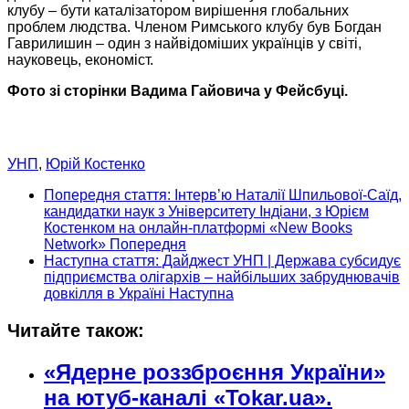
клубу – бути каталізатором вирішення глобальних
проблем людства. Членом Римського клубу був Богдан
Гаврилишин – один з найвідоміших українців у світі,
науковець, економіст.
Фото зі сторінки Вадима Гайовича
у Фейсбуці.
УНП
,
Юрій Костенко
Попередня стаття: Інтерв’ю Наталії Шпильової-Саїд,
кандидатки наук з Університету Індіани, з Юрієм
Костенком на онлайн-платформі «New Books
Network»
Попередня
Наступна стаття: Дайджест УНП | Держава субсидує
підприємства олігархів – найбільших забруднювачів
довкілля в Україні
Наступна
Читайте також:
«Ядерне роззброєння України»
на ютуб-каналі «Tokar.ua».