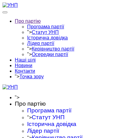
Про партію
Програма партії
">
Статут УНП
Історична довідка
Лідер партії
">
Керівництво партії
">
Осередки партії
Наші цілі
Новини
Контакти
">
Точка зору
">
Про партію
Програма партії
Статут УНП
">
Історична довідка
Лідер партії
Керівництво партії
">