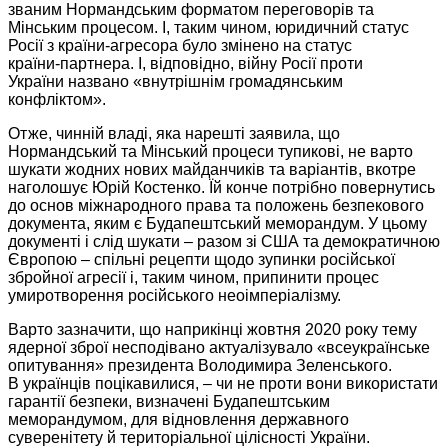
званим Нормандським форматом переговорів та
Мінським процесом. І, таким чином, юридичний статус
Росії з
країни-агресора
було змінено
на статус
країни-партнера.
І, відповідно, війну Росії проти
України названо
«внутрішнім громадянським
конфліктом».
Отже, чинній владі, яка нарешті заявила, що
Нормандський та Мінський процеси тупикові,
не варто
шукати жодних нових майданчиків та варіантів, вкотре
наголошує Юрій Костенко. Їй конче потрібно повернутись
до основ
міжнародного права та положень безпекового
документа, яким є Будапештський меморандум.
У цьому
документі і слід шукати – разом зі США та демократичною
Європою – спільні рецепти щодо зупинки російської
збройної агресії і, таким чином, припинити процес
умиротворення російського неоімперіалізму.
Варто зазначити, що наприкінці жовтня
2020 року
тему
ядерної зброї несподівано актуалізувало «всеукраїнське
опитування» президента Володимира Зеленського.
В українців поцікавилися,
– чи
не проти
вони використати
гарантії безпеки, визначені Будапештським
меморандумом, для відновлення державного
суверенітету й територіальної цілісності України.