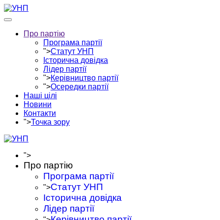
Про партію
Програма партії
">
Статут УНП
Історична довідка
Лідер партії
">
Керівництво партії
">
Осередки партії
Наші цілі
Новини
Контакти
">
Точка зору
">
Про партію
Програма партії
Статут УНП
">
Історична довідка
Лідер партії
Керівництво партії
">