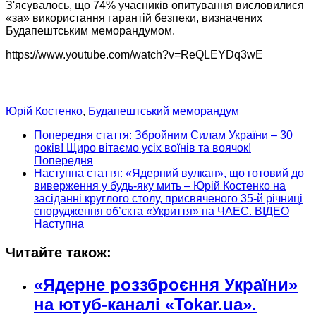
З'ясувалось, що 74%
учасників опитування
висловилися
«за» використання гарантій безпеки, визначених
Будапештським меморандумом.
https://www.youtube.com/watch?v=ReQLEYDq3wE
Юрій Костенко
,
Будапештський меморандум
Попередня стаття: Збройним Силам України – 30
років! Щиро вітаємо усіх воїнів та воячок!
Попередня
Наступна стаття: «Ядерний вулкан», що готовий до
виверження у будь-яку мить ‒ Юрій Костенко на
засіданні круглого столу, присвяченого 35-й річниці
спорудження об’єкта «Укриття» на ЧАЕС. ВІДЕО
Наступна
Читайте також:
«Ядерне роззброєння України»
на ютуб-каналі «Tokar.ua».