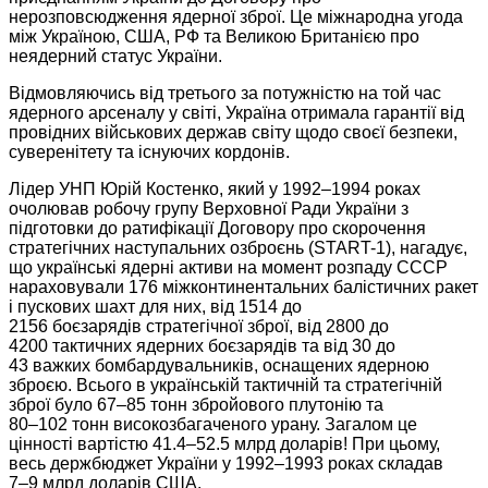
нерозповсюдження ядерної зброї.
Це міжнародна
угода
між Україною, США, РФ та Великою Британією про
неядерний статус України.
Відмовляючись від третього
за потужністю
на той
час
ядерного арсеналу у світі,
Україна отримала
гарантії від
провідних військових держав світу щодо своєї безпеки,
суверенітету та існуючих кордонів.
Лідер УНП Юрій Костенко, який у
1992–1994 роках
очолював робочу групу Верховної Ради України з
підготовки
до ратифікації
Договору про скорочення
стратегічних наступальних озброєнь (START-1), нагадує,
що українські ядерні активи
на момент
розпаду СССР
нараховували
176 міжконтинентальних
балістичних ракет
і пускових шахт для них, від
1514 до
2156 боєзарядів стратегічної
зброї, від
2800 до
4200 тактичних
ядерних боєзарядів та від
30 до
43 важких
бомбардувальників, оснащених ядерною
зброєю. Всього
в українській
тактичній та стратегічній
зброї було
67–85 тонн
збройового плутонію та
80–102 тонн
високозбагаченого урану. Загалом це
цінності вартістю
41.4–52.5
млрд доларів!
При цьому,
весь держбюджет України у
1992–1993 роках
складав
7–9 млрд
доларів США.