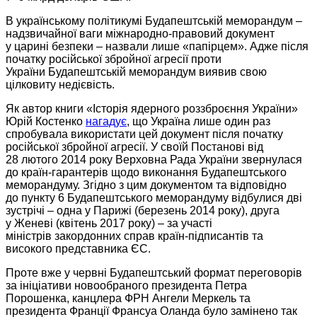
В українському політикумі Будапештській меморандум –
надзвичайної ваги
міжнародно-правовий
документ
у царині
безпеки – назвали лише «папірцем».
Адже після
початку російської збройної агресії проти
України Будапештській
меморандум виявив свою
цілковиту недієвість.
Як автор книги
«Історія ядерного
роззброєння України»
Юрій Костенко
нагадує
, що
Україна лише
один раз
спробувала використати цей документ після початку
російської збройної агресії.
У своїй
Постанові від
28 лютого
2014 року
Верховна Рада
України звернулася
до країн-гарантерів щодо
виконання Будапештського
меморандуму. Згідно з цим документом та відповідно
до пункту
6 Будапештського
меморандуму відбулися дві
зустрічі – одна
у Парижі
(березень
2014 року),
друга
у Женеві
(квітень
2017 року)
–
за участі
міністрів закордонних
справ
країн-підписантів
та
високого представника ЄС.
Проте вже
у червні
Будапештський формат переговорів
за ініціативи новообраного президента Петра
Порошенка, канцлера ФРН Ангели Меркель та
президента Франції Франсуа Оланда було замінено так