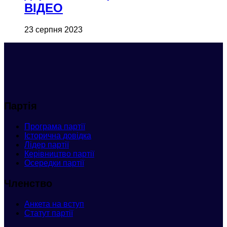
ВІДЕО
23 серпня 2023
Партія
Програма партії
Історична довідка
Лідер партії
Керівництво партії
Осередки партії
Членство
Анкета
на вступ
Статут партії