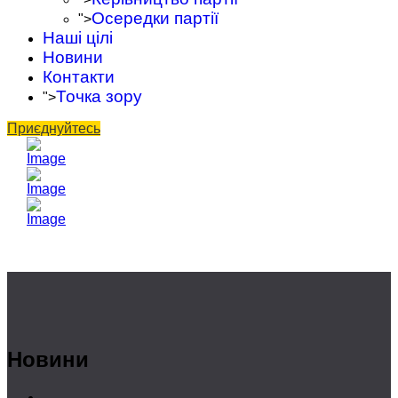
Осередки партії
">
Наші цілі
Новини
Контакти
Точка зору
">
Приєднуйтесь
Новини