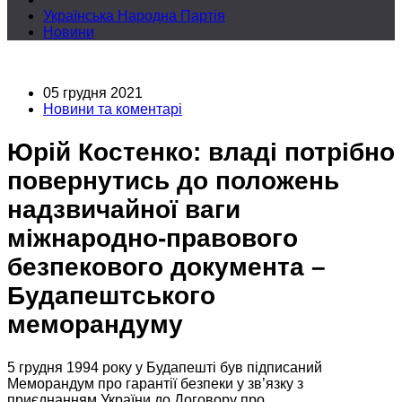
Українська Народна Партія
Новини
05 грудня 2021
Новини та коментарі
Юрій Костенко: владі потрібно
повернутись до положень
надзвичайної ваги
міжнародно-правового
безпекового документа –
Будапештського
меморандуму
5 грудня
1994 року
у Будапешті
був підписаний
Меморандум про гарантії безпеки у зв’язку з
приєднанням України
до Договору
про